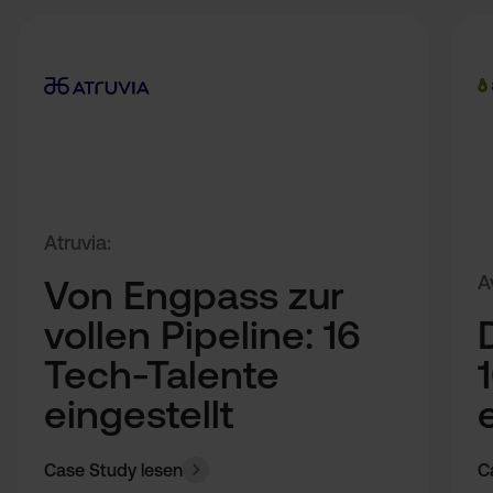
Atruvia
:
A
Von Engpass zur
vollen Pipeline: 16
Tech-Talente
eingestellt
Case Study lesen
C