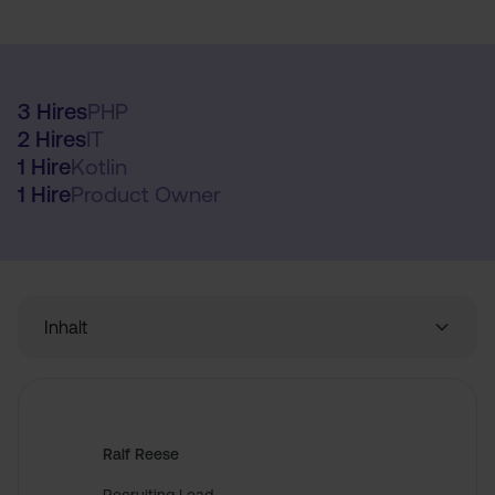
3 Hires
PHP
2 Hires
IT
1 Hire
Kotlin
1 Hire
Product Owner
Inhalt
Link 1
Ralf Reese