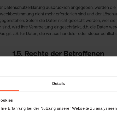
er Datenschutzerklärung ausdrücklich angegeben, werden die 
e Zweckbestimmung nicht mehr erforderlich sind und der Löschu
genstehen. Sofern die Daten nicht gelöscht werden, weil sie 
 sind, wird ihre Verarbeitung eingeschränkt, d.h. die Daten wer
as gilt z.B. für Daten, die wir aus handels- oder steuerrechtl
1.5. Rechte der Betroffenen
uns folgende Rechte hinsichtlich der sie betreffenden perso
Details
der Löschung,
der Verarbeitung,
gegen die Verarbeitung
,
Cookies
arkeit,
hre Erfahrung bei der Nutzung unserer Webseite zu analysiere
willigung jederzeit zu widerrufen
.