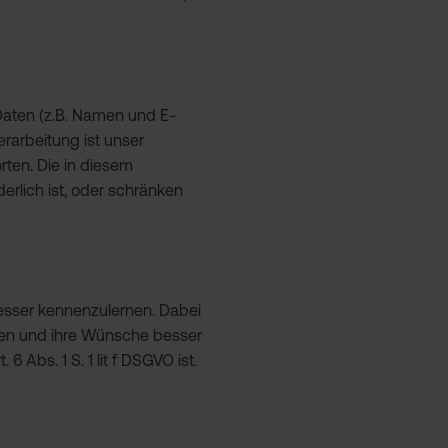
 Daten (z.B. Namen und E-
rarbeitung ist unser
orten. Die in diesem
rlich ist, oder schränken
esser kennenzulernen. Dabei
nden und ihre Wünsche besser
Abs. 1 S. 1 lit f DSGVO ist.