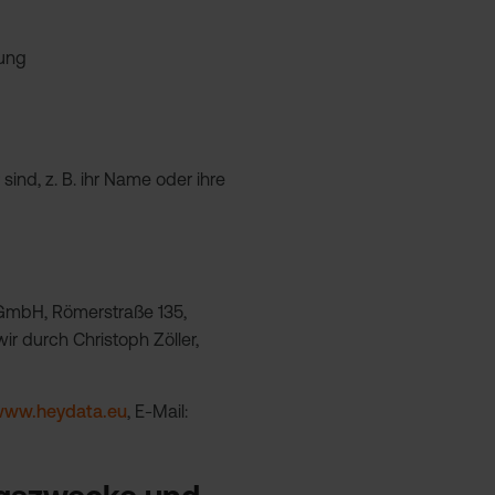
zung
ind, z. B. ihr Name oder ihre
 GmbH, Römerstraße 135,
r durch Christoph Zöller,
ww.heydata.eu
, E-Mail: