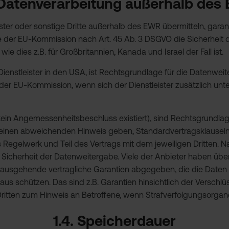
. Datenverarbeitung außerhalb des
ster oder sonstige Dritte außerhalb des EWR übermitteln, garan
er EU-Kommission nach Art. 45 Ab. 3 DSGVO die Sicherheit d
ie dies z.B. für Großbritannien, Kanada und Israel der Fall ist.
ienstleister in den USA, ist Rechtsgrundlage für die Datenwei
r EU-Kommission, wenn sich der Dienstleister zusätzlich unt
 kein Angemessenheitsbeschluss existiert), sind Rechtsgrundla
r keinen abweichenden Hinweis geben, Standardvertragsklauseln
gelwerk und Teil des Vertrags mit dem jeweiligen Dritten. Nach
Sicherheit der Datenweitergabe. Viele der Anbieter haben über
nausgehende vertragliche Garantien abgegeben, die die Daten 
aus schützen. Das sind z.B. Garantien hinsichtlich der Verschl
s Dritten zum Hinweis an Betroffene, wenn Strafverfolgungsorgan
1.4. Speicherdauer