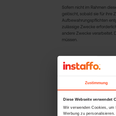
Sofern nicht im Rahmen dies
gelöscht, sobald sie für ihr
Aufbewahrungspflichten entge
zulässige Zwecke erforderlich
andere Zwecke verarbeitet. D
müssen.
Betroffene haben gegenüber 
Recht auf Auskunft,
Zustimmung
Recht auf Berichtigung o
Recht auf Einschränkung 
Recht auf Widerspruch 
Diese Webseite verwendet 
Recht auf Datenübertragb
Wir verwenden Cookies, um I
Werbung zu personalisieren.
Recht, eine erteilte Ein