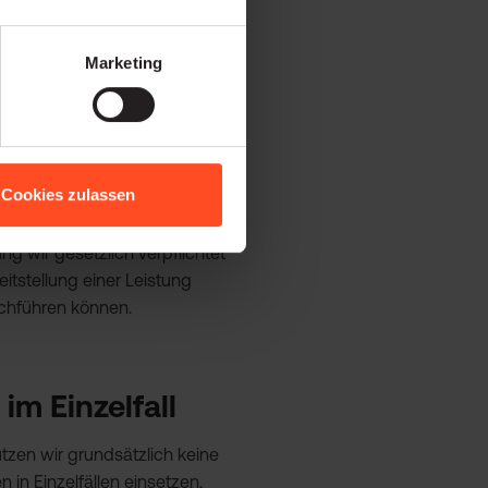
erarbeitung ihrer
Marketing
en sind unter
ten
Cookies zulassen
sonstigen Beziehung nur
 und Beendigung der
g wir gesetzlich verpflichtet
itstellung einer Leistung
chführen können.
im Einzelfall
zen wir grundsätzlich keine
 in Einzelfällen einsetzen,