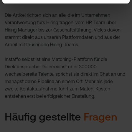
die schnell und erfolgreich einstellen.
Die Artikel richten sich an alle, die im Unternehmen
Verantwortung fürs Hiring tragen: vom HR-Team über
Hiring Manager bis zur Geschäftsführung. Vieles davon
stammt direkt aus unseren Plattformdaten und aus der
Arbeit mit tausenden Hiring-Teams.
Instaffo selbst ist eine Matching-Plattform für die
Direktansprache: Du erreichst über 300.000
wechselbereite Talente, sprichst sie direkt im Chat an und
managst deine Pipeline an einem Ort. Mehr als jede
zweite Kontaktaufnahme führt zum Match. Kosten
entstehen erst bei erfolgreicher Einstellung.
Häufig gestellte
Fragen