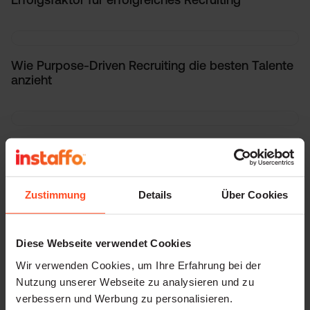
Wie Purpose-Driven Recruiting die besten Talente
anzieht
Recruiting auf Jobmessen: Vorteile und
Herausforderungen
Zustimmung
Details
Über Cookies
Worauf Sie beim Instagram-Recruiting achten
sollten
Diese Webseite verwendet Cookies
Wir verwenden Cookies, um Ihre Erfahrung bei der
Nutzung unserer Webseite zu analysieren und zu
verbessern und Werbung zu personalisieren.
Snocks’ Recruitingerfolg: 52% schneller, 41%