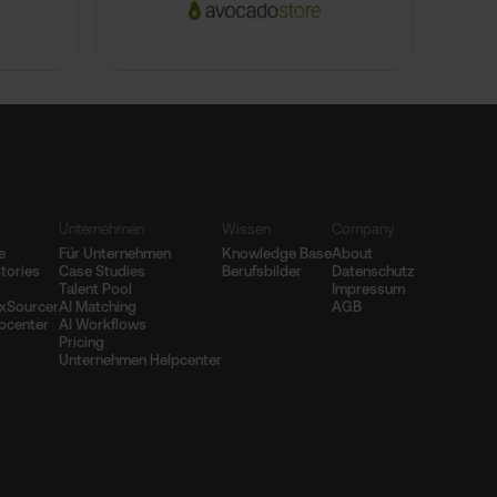
Unternehmen
Wissen
Company
e
Für Unternehmen
Knowledge Base
About
tories
Case Studies
Berufsbilder
Datenschutz
Talent Pool
Impressum
exSourcer
AI Matching
AGB
lpcenter
AI Workflows
Pricing
Unternehmen Helpcenter