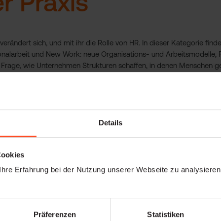
er Praxis
verändert sich, und mit ihr die Rolle von HR. In dieser Kategorie finde
nalarbeit und New Work: neue Organisations- und Arbeitsmodelle, 
Frage, wie Unternehmen Strukturen schaffen, in denen Menschen ge
inden Einordnung mit Praxis. Statt Buzzwords bekommst du konkrete
er einem Konzept, für wen eignet es sich und wo liegen die Grenzen
beit zahlt am Ende auf ein Ziel ein: die richtigen Menschen gewinnen
Details
nterstützt Instaffo dein HR-Team direkt. Auf der Plattform erreichs
bereite Talente, die ihre Wünsche zu Rolle, Gehalt und Arbeitsmodel
Cookies
n. So sprichst du von Anfang an mit Menschen, zu denen dein Angeb
hre Erfahrung bei der Nutzung unserer Webseite zu analysiere
Fragen
Präferenzen
Statistiken