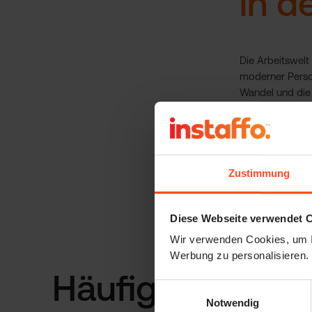
in d
Die Arbeitswelt 
moderner Perso
Wandel und die 
Die Texte verb
Was steckt hint
Gute Personalar
Zustimmung
Beim Gewinnen u
300.000 wechsel
Diese Webseite verwendet 
hinterlegt habe
Wir verwenden Cookies, um I
Werbung zu personalisieren.
Häufig gestellte
Einwilligungsauswahl
Notwendig