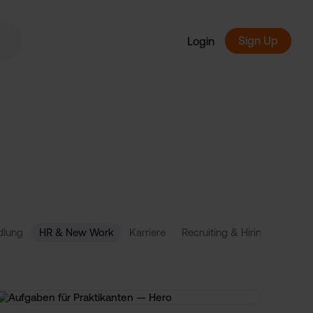
Sign Up
Login
dlung
HR & New Work
Karriere
Recruiting & Hiring
Skills