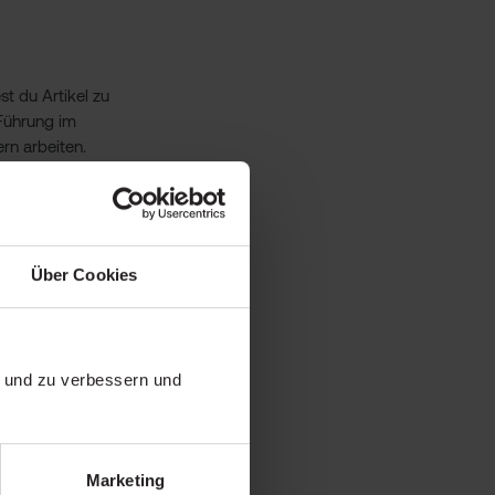
st du Artikel zu
Führung im
rn arbeiten.
 Antworten:
?
 und halten.
Über Cookies
t du über
l bereits
ot passt.
n und zu verbessern und
Marketing