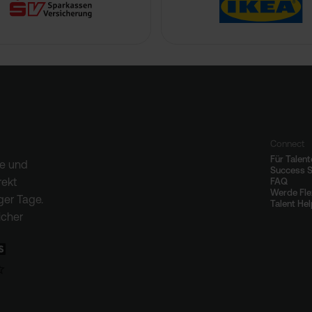
Connect
Für Talent
te und
Success S
rekt
FAQ
Werde Fl
ger Tage.
Talent He
icher