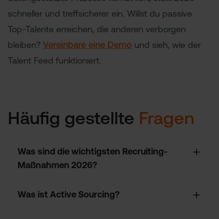
schneller und treffsicherer ein. Willst du passive
Top-Talente erreichen, die anderen verborgen
bleiben?
Vereinbare eine Demo
und sieh, wie der
Talent Feed funktioniert.
Häufig gestellte
Fragen
Was sind die wichtigsten Recruiting-
Maßnahmen 2026?
Die zentralen Maßnahmen sind Stellenanzeigen,
Was ist Active Sourcing?
Active Sourcing, Job Matching, Employer Branding,
Mitarbeiterempfehlungen, Social-Media-Recruiting,
Jobmessen und Talentpools. Bei schwer zu
Active Sourcing ist die direkte Ansprache passender