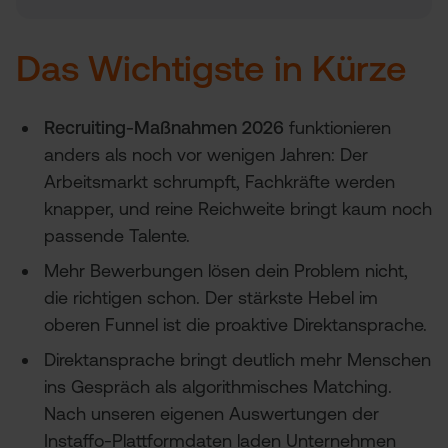
Das Wichtigste in Kürze
Das Wichtigste in Kürze
Was Recruiting-Maßnahmen sind und warum sie
sich verändert haben
Der Recruiting-Prozess: die wichtigsten Phasen
Recruiting-Maßnahmen 2026
funktionieren
anders als noch vor wenigen Jahren: Der
Die wichtigsten Recruiting-Maßnahmen und
Methoden
Arbeitsmarkt schrumpft, Fachkräfte werden
knapper, und reine Reichweite bringt kaum noch
Beide Wege kombiniert: das Beispiel Instaffo
passende Talente.
Recruiting-Kennzahlen, die du im Blick behalten
solltest
Mehr Bewerbungen lösen dein Problem nicht,
Recruiting-Trends 2026: Was sich ändert
die richtigen schon. Der stärkste Hebel im
oberen Funnel ist die proaktive Direktansprache.
Handlungsempfehlungen: So setzt du Recruiting-
Maßnahmen 2026 um
Direktansprache bringt deutlich mehr Menschen
Fazit
ins Gespräch als algorithmisches Matching.
Nach unseren eigenen Auswertungen der
Instaffo-Plattformdaten laden Unternehmen