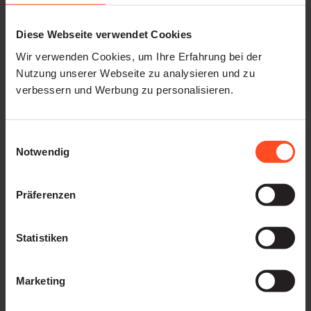
Diese Webseite verwendet Cookies
Social-Media-Recruiting
Wir verwenden Cookies, um Ihre Erfahrung bei der
Nutzung unserer Webseite zu analysieren und zu
Social-Media-Recruiting bringt deine Stellen und
verbessern und Werbung zu personalisieren.
deine Marke dorthin, wo Talente ohnehin Zeit
verbringen. Es eignet sich besonders, um passive
Einwilligungsauswahl
Talente früh auf dich aufmerksam zu machen.
Notwendig
Entscheidend ist der passende Kanal je Zielgruppe
Präferenzen
und ein Mix aus Stellen-Posts und echtem Einblick
in den Arbeitsalltag. Mehr dazu im Beitrag zum
Statistiken
Social Recruiting
.
Marketing
Jobmessen