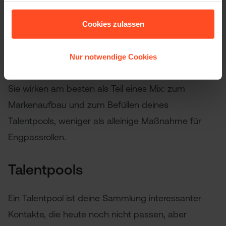
Jobmessen schaffen persönlichen Kontakt und
Cookies zulassen
eignen sich gut für
Volumen-Recruiting
und
Berufseinstieg. Der Aufwand ist hoch, der direkte
Nur notwendige Cookies
Hire-Ertrag oft niedrig.
Sie wirken am besten als Teil eines Mix: zum
Markenaufbau und zum Befüllen deines
Talentpools, weniger als alleinige Maßnahme für
Engpassrollen.
Talentpools
Ein Talentpool ist deine Sammlung interessanter
Kontakte, die heute noch nicht passen, aber