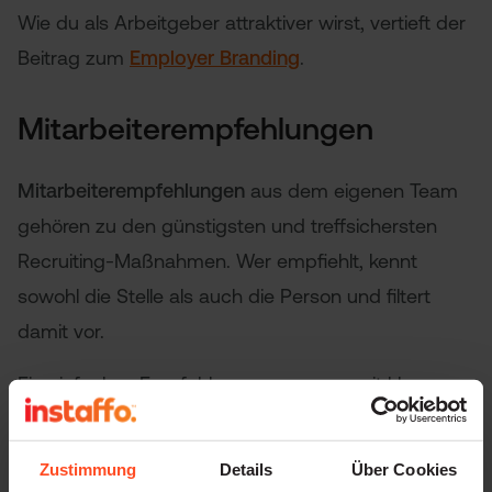
Wie du als Arbeitgeber attraktiver wirst, vertieft der
Beitrag zum
Employer Branding
.
Mitarbeiterempfehlungen
Mitarbeiterempfehlungen
aus dem eigenen Team
gehören zu den günstigsten und treffsichersten
Recruiting-Maßnahmen. Wer empfiehlt, kennt
sowohl die Stelle als auch die Person und filtert
damit vor.
Ein einfaches Empfehlungsprogramm mit klaren
Regeln und einer fairen Prämie aktiviert dein Team
als Botschafter. Wichtig ist eine schnelle,
Zustimmung
Details
Über Cookies
transparente Rückmeldung an alle Beteiligten.