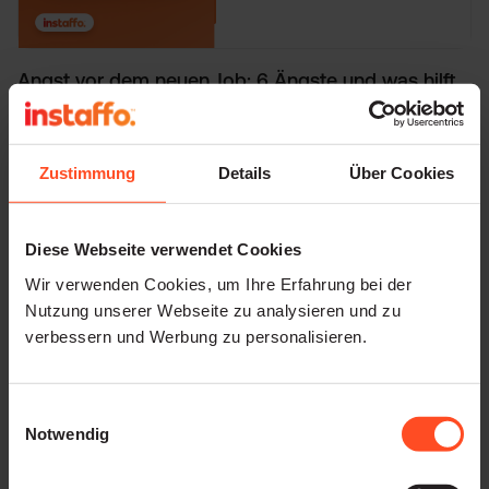
Angst vor dem neuen Job: 6 Ängste und was hilft
Zustimmung
Details
Über Cookies
Ich habe Angst vor Montag: Was kann ich
dagegen tun?
Diese Webseite verwendet Cookies
Wir verwenden Cookies, um Ihre Erfahrung bei der
6 versteckte LinkedIn Profil-Funktionen, die Sie
Nutzung unserer Webseite zu analysieren und zu
unbedingt kennen sollten
verbessern und Werbung zu personalisieren.
Einwilligungsauswahl
Notwendig
Neue Arbeitsmodelle: Holokratie verständlich
erklärt