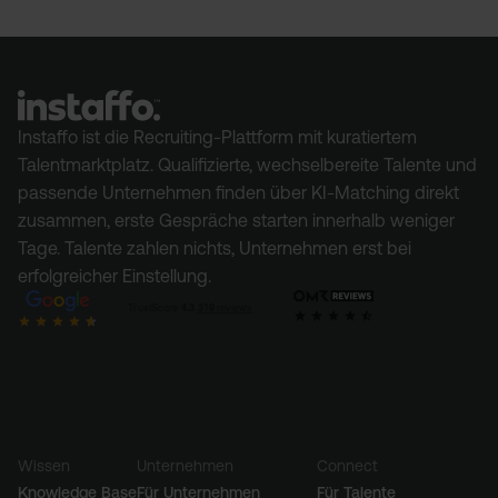
die Erwartungs-Liste bei ehrlicher Sortierung
deutlich.
Wenn körperliche Symptome dauerhaft sind, das
Privatleben leidet oder du Leistungsabfälle
bemerkst. Coaching, Therapie oder
Betriebspsycholog:in sind keine Niederlage.
Instaffo ist die Recruiting-Plattform mit kuratiertem
Talentmarktplatz. Qualifizierte, wechselbereite Talente und
passende Unternehmen finden über KI-Matching direkt
zusammen, erste Gespräche starten innerhalb weniger
Tage. Talente zahlen nichts, Unternehmen erst bei
erfolgreicher Einstellung.
Wissen
Unternehmen
Connect
Knowledge Base
Für Unternehmen
Für Talente