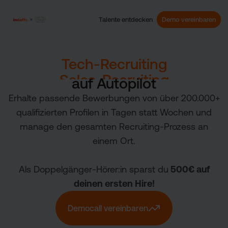
Demo vereinbaren
Talente entdecken
Tech-Recruiting
Sales-Recruiting
auf Autopilot
Marketing-Recruiting
Erhalte passende Bewerbungen von über 200.000+
Finance-Recruiting
qualifizierten Profilen in Tagen statt Wochen und
Tech-Recruiting
manage den gesamten Recruiting-Prozess an
einem Ort.
Als Doppelgänger-Hörer:in sparst du
500€ auf
deinen ersten Hire!
Democall vereinbaren