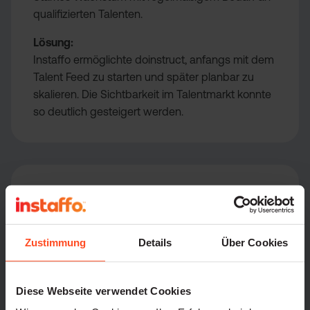
qualifizierten Talenten.
Lösung:
Instaffo ermöglichte doinstruct, anfangs mit dem
Talent Feed zu starten und später planbar zu
skalieren. Die Sichtbarkeit im Talentmarkt konnte
so deutlich gesteigert werden.
SaaS
Ingolstadt
50-100
Zustimmung
Details
Über Cookies
Einstellungen mit Instaffo:
19 Hires insgesamt
Diese Webseite verwendet Cookies
Herausforderung: