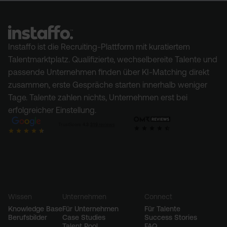
spezialisierten Kanälen und prüfen Profile sorgfältig,
Technologie mit einem aktiv gepflegten Talentpool.
um sicherzustellen, dass sie wirklich zur Stelle
Sobald du eine Stelle veröffentlichst, bekommst du
passen.
sofort passende, vorqualifizierte Kandidat:innen.
Instaffo ist die Recruiting-Plattform mit kuratiertem
Talentmarktplatz. Qualifizierte, wechselbereite Talente und
passende Unternehmen finden über KI-Matching direkt
zusammen, erste Gespräche starten innerhalb weniger
Tage. Talente zahlen nichts, Unternehmen erst bei
erfolgreicher Einstellung.
Wissen
Unternehmen
Connect
Knowledge Base
Für Unternehmen
Für Talente
Berufsbilder
Case Studies
Success Stories
Talent Pool
FAQ