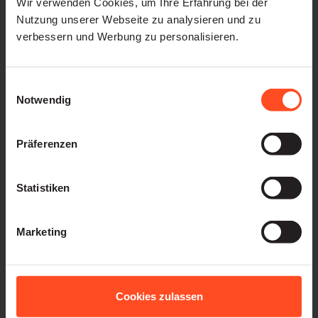
Wir verwenden Cookies, um Ihre Erfahrung bei der
Viele Bewerbungen, aber nicht immer die richtige
Nutzung unserer Webseite zu analysieren und zu
Qualität.
verbessern und Werbung zu personalisieren.
Lösung:
Instaffo filterte für SocialHub Bewerbungen vor
Einwilligungsauswahl
und erleichterte die Auswahl der besten Talente.
Notwendig
Besonders wertvoll: Die gezielte Filterung nach
Erfahrung im gesuchten Bereich.
Präferenzen
Statistiken
Marketing
SaaS
Köln
50-100
Einstellungen mit Instaffo:
Cookies zulassen
10 Hires im letzten Jahr